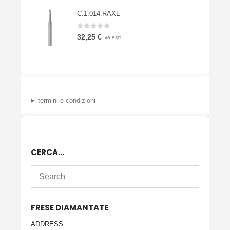
C.1.014.RAXL
0
Su 5
32,25
€
Iva escl.
termini e condizioni
CERCA…
FRESE DIAMANTATE
ADDRESS: