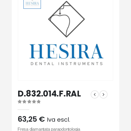
D.832.014.F.RAL
0
Di 5
63,25
€
Iva escl.
Fresa diamantata paraodontologia