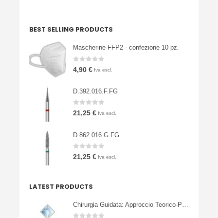
BEST SELLING PRODUCTS
Mascherine FFP2 - confezione 10 pz.
0
Su 5
4,90
€
Iva escl.
D.392.016.F.FG
0
Su 5
21,25
€
Iva escl.
D.862.016.G.FG
0
Su 5
21,25
€
Iva escl.
LATEST PRODUCTS
Chirurgia Guidata: Approccio Teorico-Pratico