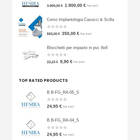
0
Su 5
Il
Il
1.900,00
€
3.900,00
€
Iva escl.
prezzo
prezzo
Corso Implantologia Casucci & Scilla
originale
attuale
era:
è:
0
Su 5
Il
Il
350,00
€
550,00
€
Iva escl.
3.900,00 €.
1.900,00 €.
prezzo
prezzo
Blocchetti per impasto in pvc 8x8
originale
attuale
era:
è:
0
Su 5
Il
Il
9,90
€
23,23
€
Iva escl.
550,00 €.
350,00 €.
prezzo
prezzo
originale
attuale
TOP RATED PRODUCTS
era:
è:
23,23 €.
9,90 €.
B.B-FG_RA-05_S
0
Su 5
24,95
€
Iva escl.
B.B-FG_RA-04_S
0
Su 5
24,95
€
Iva escl.