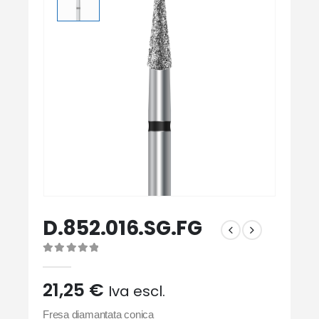
D.852.016.SG.FG
0
Di 5
21,25
€
Iva escl.
Fresa diamantata conica