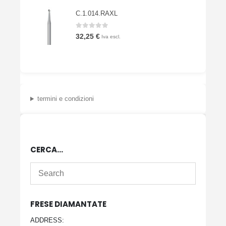
C.1.014.RAXL
0
Su 5
32,25
€
Iva escl.
termini e condizioni
CERCA…
FRESE DIAMANTATE
ADDRESS: