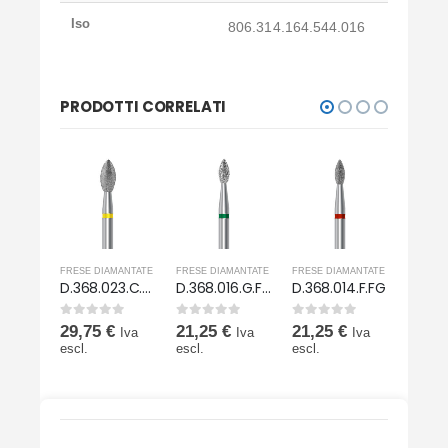
Iso
806.314.164.544.016
PRODOTTI CORRELATI
MANTATE
FRESE DIAMANTATE
FRESE DIAMANTATE
FRESE DIAMANTATE
FRESE 
8.FG
D.368.023.C.FG
D.368.016.G.FG
D.368.014.F.FG
D.368
0
Su 5
0
Su 5
0
Su 5
0
Su 5
29,75
€
21,25
€
21,25
€
21,2
Iva
Iva
Iva
Iva
escl.
escl.
escl.
escl.