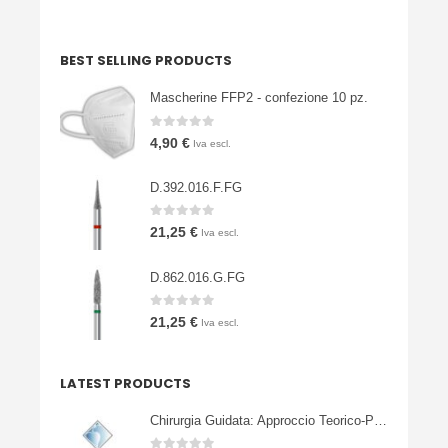
BEST SELLING PRODUCTS
Mascherine FFP2 - confezione 10 pz.
0
Su 5
4,90
€
Iva escl.
D.392.016.F.FG
0
Su 5
21,25
€
Iva escl.
D.862.016.G.FG
0
Su 5
21,25
€
Iva escl.
LATEST PRODUCTS
Chirurgia Guidata: Approccio Teorico-Pratico