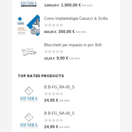
0
Su 5
Il
Il
1.900,00
€
3.900,00
€
Iva escl.
prezzo
prezzo
Corso Implantologia Casucci & Scilla
originale
attuale
era:
è:
0
Su 5
Il
Il
350,00
€
550,00
€
Iva escl.
3.900,00 €.
1.900,00 €.
prezzo
prezzo
Blocchetti per impasto in pvc 8x8
originale
attuale
era:
è:
0
Su 5
Il
Il
9,90
€
23,23
€
Iva escl.
550,00 €.
350,00 €.
prezzo
prezzo
originale
attuale
TOP RATED PRODUCTS
era:
è:
23,23 €.
9,90 €.
B.B-FG_RA-05_S
0
Su 5
24,95
€
Iva escl.
B.B-FG_RA-04_S
0
Su 5
24,95
€
Iva escl.