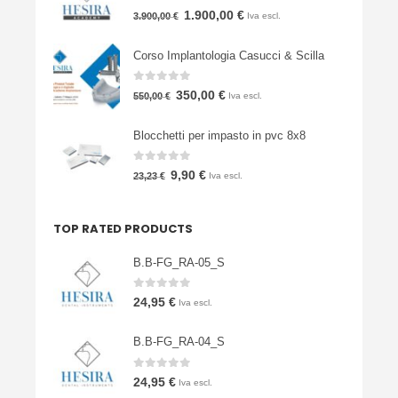
0
Su 5
Il
Il
1.900,00
€
3.900,00
€
Iva escl.
prezzo
prezzo
Corso Implantologia Casucci & Scilla
originale
attuale
era:
è:
0
Su 5
Il
Il
350,00
€
550,00
€
Iva escl.
3.900,00 €.
1.900,00 €.
prezzo
prezzo
Blocchetti per impasto in pvc 8x8
originale
attuale
era:
è:
0
Su 5
Il
Il
9,90
€
23,23
€
Iva escl.
550,00 €.
350,00 €.
prezzo
prezzo
originale
attuale
TOP RATED PRODUCTS
era:
è:
23,23 €.
9,90 €.
B.B-FG_RA-05_S
0
Su 5
24,95
€
Iva escl.
B.B-FG_RA-04_S
0
Su 5
24,95
€
Iva escl.