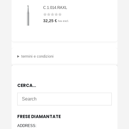
C.1.014.RAXL
0
Su 5
32,25
€
Iva escl.
termini e condizioni
CERCA…
FRESE DIAMANTATE
ADDRESS: