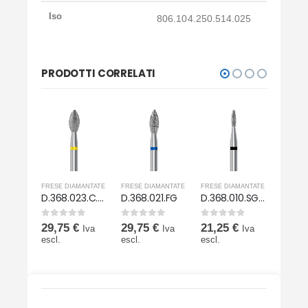
Iso
806.104.250.514.025
PRODOTTI CORRELATI
MANTATE
FRESE DIAMANTATE
FRESE DIAMANTATE
FRESE DIAMANTATE
FRESE 
14.FG
D.368.023.C.FG
D.368.021.FG
D.368.010.SG.FG
0
Su 5
0
Su 5
0
Su 5
0
Su 5
29,75
€
29,75
€
21,25
€
21,2
Iva
Iva
Iva
Iva
escl.
escl.
escl.
escl.