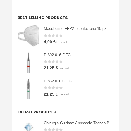
BEST SELLING PRODUCTS
Mascherine FFP2 - confezione 10 pz.
0
Su 5
4,90
€
Iva escl.
D.392.016.F.FG
0
Su 5
21,25
€
Iva escl.
D.862.016.G.FG
0
Su 5
21,25
€
Iva escl.
LATEST PRODUCTS
Chirurgia Guidata: Approccio Teorico-Pratico