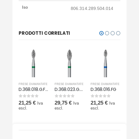
Iso
806.314.289.504.014
PRODOTTI CORRELATI
MANTATE
FRESE DIAMANTATE
FRESE DIAMANTATE
FRESE DIAMANTATE
FRESE 
D.368.014.G.FG
D.368.018.G.FG
D.368.023.G.FG
D.368.016.FG
0
Su 5
0
Su 5
0
Su 5
0
Su 5
21,25
€
29,75
€
21,25
€
21,2
Iva
Iva
Iva
Iva
escl.
escl.
escl.
escl.