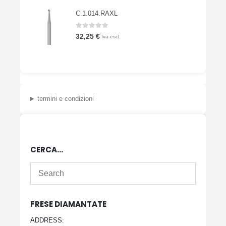
C.1.014.RAXL
0
Su 5
32,25
€
Iva escl.
termini e condizioni
CERCA…
FRESE DIAMANTATE
ADDRESS: