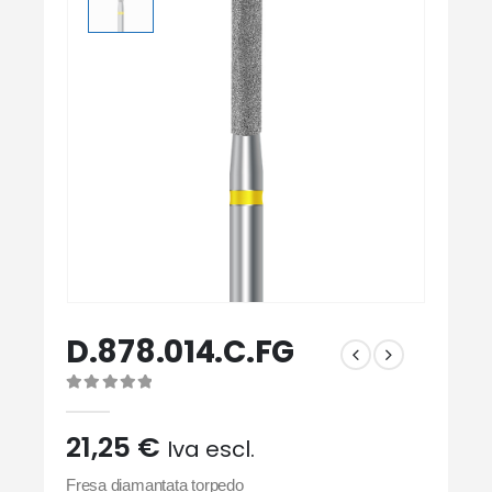
D.878.014.C.FG
0
Di 5
21,25
€
Iva escl.
Fresa diamantata torpedo