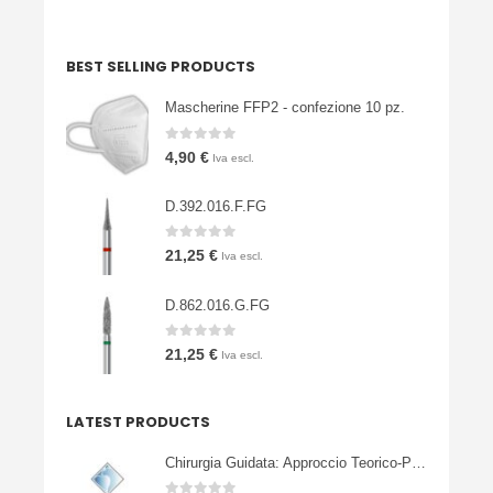
BEST SELLING PRODUCTS
Mascherine FFP2 - confezione 10 pz.
0
Su 5
4,90
€
Iva escl.
D.392.016.F.FG
0
Su 5
21,25
€
Iva escl.
D.862.016.G.FG
0
Su 5
21,25
€
Iva escl.
LATEST PRODUCTS
Chirurgia Guidata: Approccio Teorico-Pratico