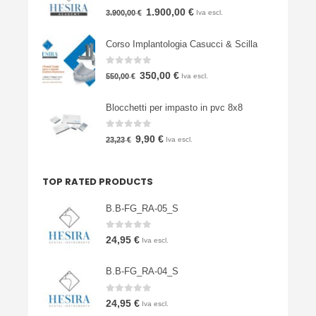
0
Su 5
Il
Il
1.900,00
€
3.900,00
€
Iva escl.
prezzo
prezzo
Corso Implantologia Casucci & Scilla
originale
attuale
era:
è:
0
Su 5
Il
Il
350,00
€
550,00
€
Iva escl.
3.900,00 €.
1.900,00 €.
prezzo
prezzo
Blocchetti per impasto in pvc 8x8
originale
attuale
era:
è:
0
Su 5
Il
Il
9,90
€
23,23
€
Iva escl.
550,00 €.
350,00 €.
prezzo
prezzo
originale
attuale
TOP RATED PRODUCTS
era:
è:
23,23 €.
9,90 €.
B.B-FG_RA-05_S
0
Su 5
24,95
€
Iva escl.
B.B-FG_RA-04_S
0
Su 5
24,95
€
Iva escl.