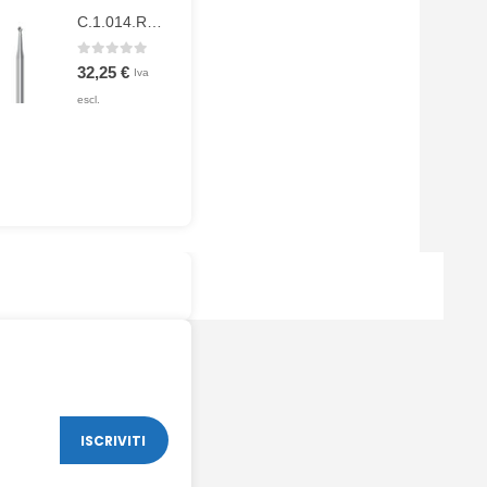
C.1.014.RAXL
0
Su 5
32,25
€
Iva
escl.