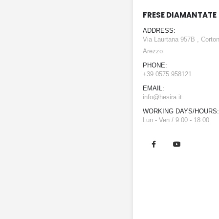
FRESE DIAMANTATE
ADDRESS:
Via Laurtana 957B , Corton
Arezzo
PHONE:
+39 0575 958121
EMAIL:
info@hesira.it
WORKING DAYS/HOURS:
Lun - Ven / 9:00 - 18:00