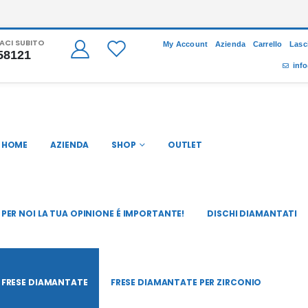
CI SUBITO
My Account
Azienda
Carrello
Lasc
58121
info
HOME
AZIENDA
SHOP
OUTLET
PER NOI LA TUA OPINIONE É IMPORTANTE!
DISCHI DIAMANTATI
FRESE DIAMANTATE
FRESE DIAMANTATE PER ZIRCONIO