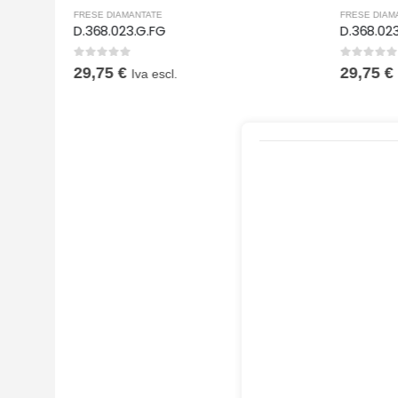
FRESE DIAMANTATE
FRESE DIAM
D.368.023.G.FG
D.368.02
0
Su 5
0
Su 5
29,75
€
29,75
€
Iva escl.