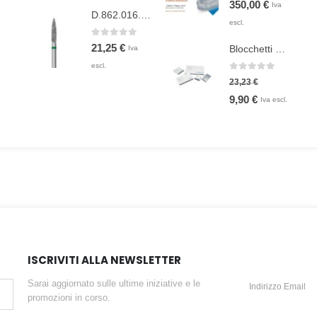
Il
Il
350,00
€
Iva
D.862.016.G.FG
prezzo
prezzo
escl.
originale
attuale
0
Su 5
21,25
€
Blocchetti per impasto in pvc 8x8
Iva
era:
è:
escl.
550,00 €.
350,00 €.
0
Su 5
23,23
€
Il
Il
9,90
€
Iva escl.
prezzo
prezzo
originale
attuale
era:
è:
23,23 €.
9,90 €.
ISCRIVITI ALLA NEWSLETTER
Sarai aggiornato sulle ultime iniziative e le
promozioni in corso.