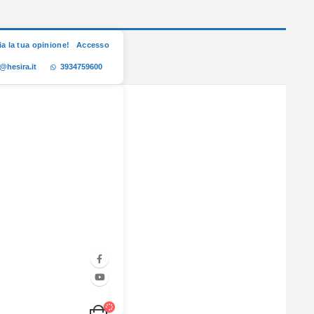
ia la tua opinione!
Accesso
@hesira.it
3934759600