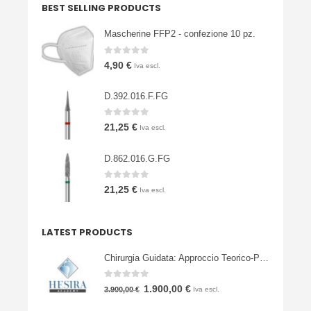
BEST SELLING PRODUCTS
Mascherine FFP2 - confezione 10 pz.
0
Su 5
4,90
€
Iva escl.
D.392.016.F.FG
0
Su 5
21,25
€
Iva escl.
D.862.016.G.FG
0
Su 5
21,25
€
Iva escl.
LATEST PRODUCTS
Chirurgia Guidata: Approccio Teorico-Pratico
0
Su 5
Il
Il
1.900,00
€
3.900,00
€
Iva escl.
prezzo
prezzo