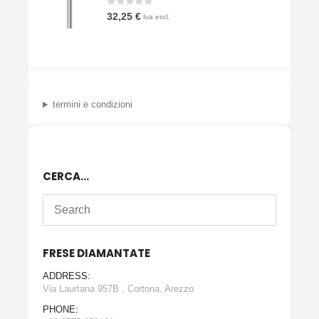
0
Su 5
32,25
€
Iva escl.
termini e condizioni
CERCA…
FRESE DIAMANTATE
ADDRESS:
Via Laurtana 957B , Cortona, Arezzo
PHONE: