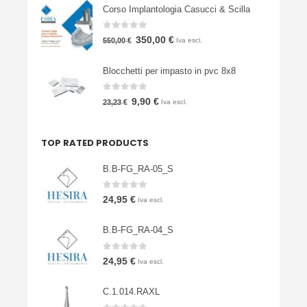
Corso Implantologia Casucci & Scilla
originale
attuale
era:
è:
0
Su 5
Il
Il
350,00
€
550,00
€
Iva escl.
3.900,00 €.
1.900,00 €.
prezzo
prezzo
Blocchetti per impasto in pvc 8x8
originale
attuale
era:
è:
0
Su 5
Il
Il
9,90
€
23,23
€
Iva escl.
550,00 €.
350,00 €.
prezzo
prezzo
originale
attuale
TOP RATED PRODUCTS
era:
è:
23,23 €.
9,90 €.
B.B-FG_RA-05_S
0
Su 5
24,95
€
Iva escl.
B.B-FG_RA-04_S
0
Su 5
24,95
€
Iva escl.
C.1.014.RAXL