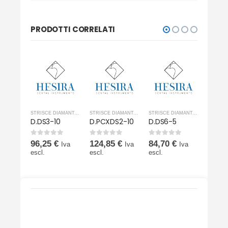
PRODOTTI CORRELATI
STRISCE DIAMANTATE
STRISCE DIAMANTATE
STRISCE DIAMANTATE
STRISCE DIAMANTATE
-10
D.DS3-10
D.PCXDS2-10
D.DS6-5
D.PCX
0
Su 5
0
Su 5
0
Su 5
0
Su 5
€
96,25
€
124,85
€
84,70
€
124,
Iva
Iva
Iva
Iva
escl.
escl.
escl.
escl.