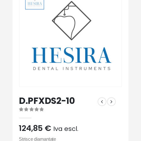
D.PFXDS2-10
0
Di 5
124,85
€
Iva escl.
Strisce diamantate