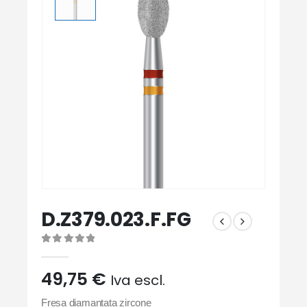
D.Z379.023.F.FG
0
Di 5
49,75
€
Iva escl.
Fresa diamantata zircone