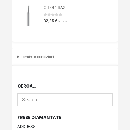
C.1.014.RAXL
0
Su 5
32,25
€
Iva escl.
termini e condizioni
CERCA…
FRESE DIAMANTATE
ADDRESS: