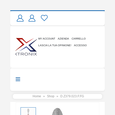
MY ACCOUNT
AZIENDA
CARRELLO
LASCIA LA TUA OPINIONE!
ACCESSO
Home
»
Shop
»
D.Z379.023.F.FG