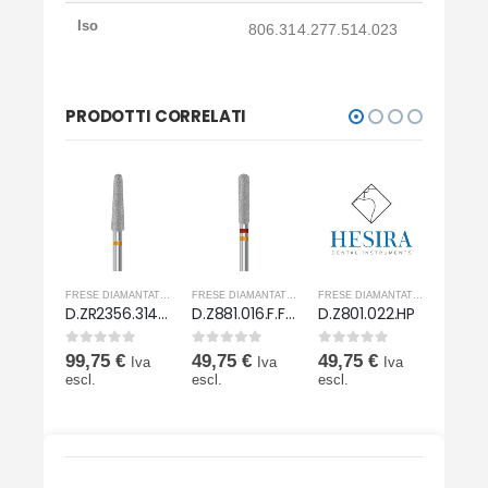
Iso
806.314.277.514.023
PRODOTTI CORRELATI
FRESE DIAMANTATE PER ZIRCONIO
FRESE DIAMANTATE PER ZIRCONIO
FRESE DIAMANTATE PER ZIRCONIO
FRESE DIAMANTATE PER ZIRCONIO
D.ZR1356.314.023-8
D.ZR2356.314.023-8
D.Z881.016.F.FG
D.Z801.022.HP
0
Su 5
0
Su 5
0
Su 5
0
Su 5
99,75
€
49,75
€
49,75
€
99,7
Iva
Iva
Iva
Iva
escl.
escl.
escl.
escl.