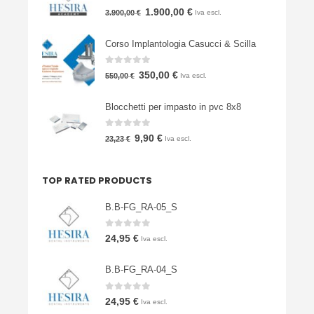
0
Su 5
Il
Il
1.900,00
€
3.900,00
€
Iva escl.
prezzo
prezzo
Corso Implantologia Casucci & Scilla
originale
attuale
era:
è:
0
Su 5
Il
Il
350,00
€
550,00
€
Iva escl.
3.900,00 €.
1.900,00 €.
prezzo
prezzo
Blocchetti per impasto in pvc 8x8
originale
attuale
era:
è:
0
Su 5
Il
Il
9,90
€
23,23
€
Iva escl.
550,00 €.
350,00 €.
prezzo
prezzo
originale
attuale
TOP RATED PRODUCTS
era:
è:
23,23 €.
9,90 €.
B.B-FG_RA-05_S
0
Su 5
24,95
€
Iva escl.
B.B-FG_RA-04_S
0
Su 5
24,95
€
Iva escl.