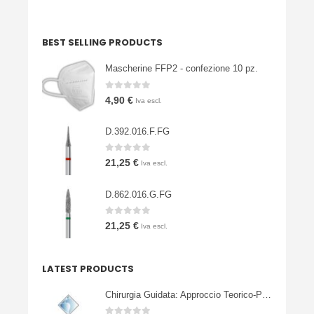
BEST SELLING PRODUCTS
Mascherine FFP2 - confezione 10 pz.
0
Su 5
4,90
€
Iva escl.
D.392.016.F.FG
0
Su 5
21,25
€
Iva escl.
D.862.016.G.FG
0
Su 5
21,25
€
Iva escl.
LATEST PRODUCTS
Chirurgia Guidata: Approccio Teorico-Pratico