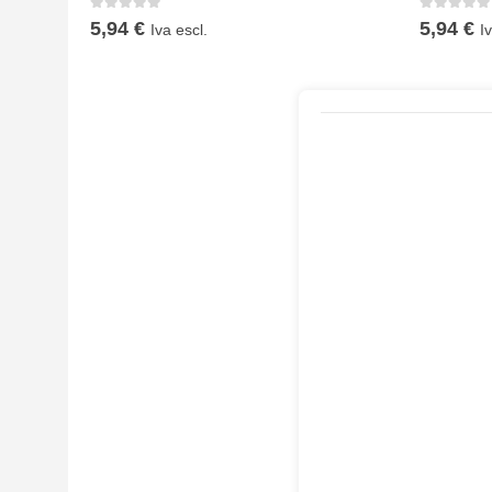
0
Su 5
0
Su 5
5,94
€
5,94
€
Iva escl.
I