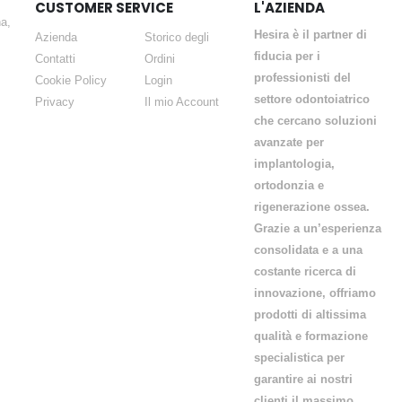
CUSTOMER SERVICE
L'AZIENDA
a,
Hesira è il partner di
Azienda
Storico degli
fiducia per i
Contatti
Ordini
professionisti del
Cookie Policy
Login
settore odontoiatrico
Privacy
Il mio Account
che cercano soluzioni
avanzate per
implantologia,
ortodonzia e
rigenerazione ossea.
Grazie a un’esperienza
consolidata e a una
costante ricerca di
innovazione, offriamo
prodotti di altissima
qualità e formazione
specialistica per
garantire ai nostri
clienti il massimo