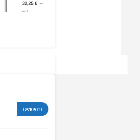
0
Su 5
32,25
€
Iva
escl.