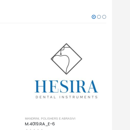
MANDRINI
,
POLISHERS E ABRASIVI
MANDRINI
,
P
M.4019.RA_E-6
M.4018.