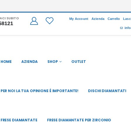
CI SUBITO
My Account
Azienda
Carrello
Lasc
58121
info
HOME
AZIENDA
SHOP
OUTLET
PER NOI LA TUA OPINIONE É IMPORTANTE!
DISCHI DIAMANTATI
FRESE DIAMANTATE
FRESE DIAMANTATE PER ZIRCONIO