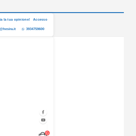
ia la tua opinione!
Accesso
@hesira.it
3934759600