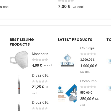
0
Su 5
7,00
€
va escl.
Iva escl.
BEST SELLING
LATEST PRODUCTS
TO
PRODUCTS
Chirurgia Guidata: Approccio Teorico-Pratico
Mascherine FFP2 - confezione 10 pz.
0
Su 5
3.900,00
€
0
Su 5
4,90
€
Il
Il
1.900,00
€
Iva escl.
prezzo
prezzo
Iva escl.
D.392.016.F.FG
originale
attuale
Corso Implantologia Casucci & Scilla
era:
è:
0
Su 5
21,25
€
Iva
3.900,00 €.
1.900,00 
0
Su 5
550,00
€
escl.
Il
Il
350,00
€
Iva
D.862.016.G.FG
prezzo
prezzo
escl.
originale
attuale