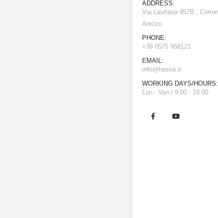
ADDRESS:
Via Laurtana 957B , Corton
Arezzo
PHONE:
+39 0575 958121
EMAIL:
info@hesira.it
WORKING DAYS/HOURS:
Lun - Ven / 9:00 - 18:00