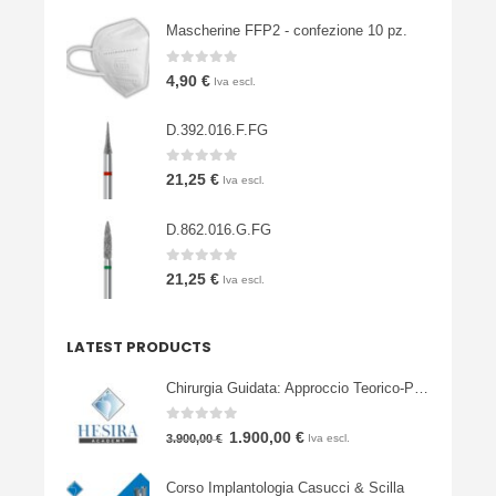
Mascherine FFP2 - confezione 10 pz.
0
Su 5
4,90
€
Iva escl.
D.392.016.F.FG
0
Su 5
21,25
€
Iva escl.
D.862.016.G.FG
0
Su 5
21,25
€
Iva escl.
LATEST PRODUCTS
Chirurgia Guidata: Approccio Teorico-Pratico
0
Su 5
Il
Il
1.900,00
€
3.900,00
€
Iva escl.
prezzo
prezzo
Corso Implantologia Casucci & Scilla
originale
attuale