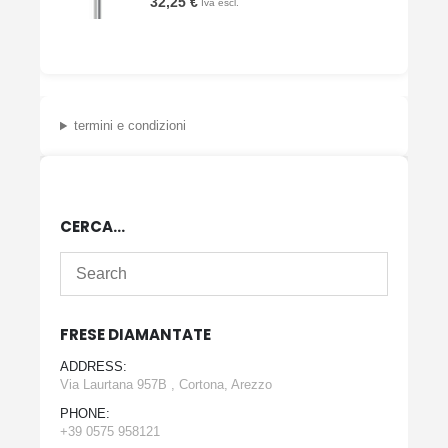
32,25
€
Iva escl.
termini e condizioni
CERCA…
FRESE DIAMANTATE
ADDRESS:
Via Laurtana 957B , Cortona, Arezzo
PHONE:
+39 0575 958121