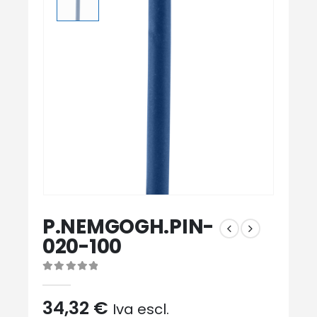
P.NEMGOGH.PIN-
020-100
0
Di 5
34,32
€
Iva escl.