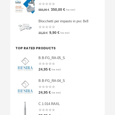
era:
è:
0
Su 5
Il
Il
350,00
€
550,00
€
Iva escl.
3.900,00 €.
1.900,00 €.
prezzo
prezzo
Blocchetti per impasto in pvc 8x8
originale
attuale
era:
è:
0
Su 5
Il
Il
9,90
€
23,23
€
Iva escl.
550,00 €.
350,00 €.
prezzo
prezzo
originale
attuale
TOP RATED PRODUCTS
era:
è:
23,23 €.
9,90 €.
B.B-FG_RA-05_S
0
Su 5
24,95
€
Iva escl.
B.B-FG_RA-04_S
0
Su 5
24,95
€
Iva escl.
C.1.014.RAXL
0
Su 5