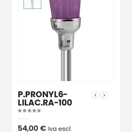
P.PRONYL6-
LILAC.RA-100
0
Di 5
54,00
€
Iva escl.