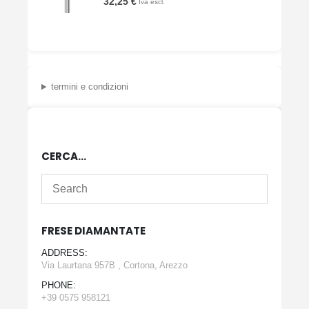
32,25
€
Iva escl.
termini e condizioni
CERCA…
FRESE DIAMANTATE
ADDRESS:
Via Laurtana 957B , Cortona, Arezzo
PHONE:
+39 0575 958121