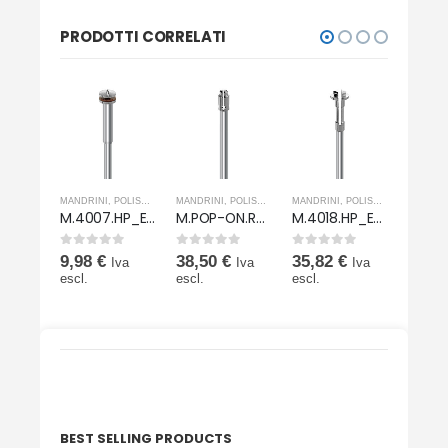
PRODOTTI CORRELATI
OLISHERS E ABRASIVI
MANDRINI
,
POLISHERS E ABRASIVI
MANDRINI
,
POLISHERS E ABRASIVI
MANDRINI
,
POLISHERS E ABRASIVI
MANDRI
M.4020.HP_E-6
M.4007.HP_E-6
M.POP-ON.RA-10
M.4018.HP_E-6
0
Su 5
0
Su 5
0
Su 5
0
Su 5
9,98
€
38,50
€
35,82
€
22,6
Iva
Iva
Iva
Iva
escl.
escl.
escl.
escl.
BEST SELLING PRODUCTS