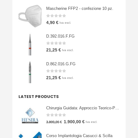
Mascherine FFP2 - confezione 10 pz.
0
Su 5
4,90
€
Iva escl.
D.392.016.F.FG
0
Su 5
21,25
€
Iva escl.
D.862.016.G.FG
0
Su 5
21,25
€
Iva escl.
LATEST PRODUCTS
Chirurgia Guidata: Approccio Teorico-Pratico
0
Su 5
Il
Il
1.900,00
€
3.900,00
€
Iva escl.
prezzo
prezzo
Corso Implantologia Casucci & Scilla
originale
attuale