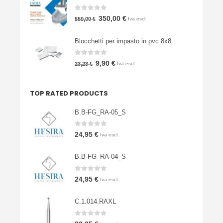
era:
è:
0
Su 5
Il
Il
350,00
€
550,00
€
Iva escl.
3.900,00 €.
1.900,00 €.
prezzo
prezzo
Blocchetti per impasto in pvc 8x8
originale
attuale
era:
è:
0
Su 5
Il
Il
9,90
€
23,23
€
Iva escl.
550,00 €.
350,00 €.
prezzo
prezzo
originale
attuale
TOP RATED PRODUCTS
era:
è:
23,23 €.
9,90 €.
B.B-FG_RA-05_S
0
Su 5
24,95
€
Iva escl.
B.B-FG_RA-04_S
0
Su 5
24,95
€
Iva escl.
C.1.014.RAXL
0
Su 5